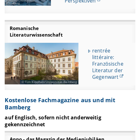
Perspektiven
Herges/Universität
Bamberg
Romanische
Literaturwissenschaft
rentrée
littéraire:
Französische
Literatur der
Gegenwart
Tim Kipphan/Universität Bamberg
Kostenlose Fachmagazine aus und mit
Bamberg
auf Englisch, sofern nicht anderweitig
gekennzeichnet
Anno - das Magazin der Medienjubiläen