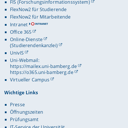
FIS (Forschungsinformationssystem)
FlexNow2 für Studierende
FlexNow2 für Mitarbeitende
Intranet
Office 365
Online-Dienste
(Studierendenkanzlei)
UnivIS
Uni-Webmail:
https://mailex.uni-bamberg.de
https://o365.uni-bamberg.de
Virtueller Campus
Wichtige Links
Presse
Öffnungszeiten
Prüfungsamt
IT-Service der Universität