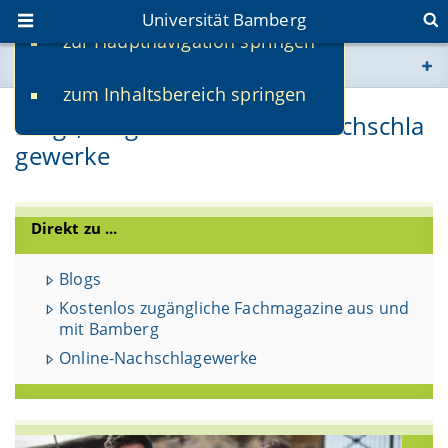
Universität Bamberg
zur Hauptnavigation springen
Sie befinden sich hier:
zum Inhaltsbereich springen
www.uni-bamberg.de
Blogs, Magazine & Online-Nachschla
gewerke
univis.uni-bamberg.de
fis.uni-bamberg.de
Direkt zu ...
Blogs
Kostenlos zugängliche Fachmagazine aus und
mit Bamberg
Online-Nachschlagewerke