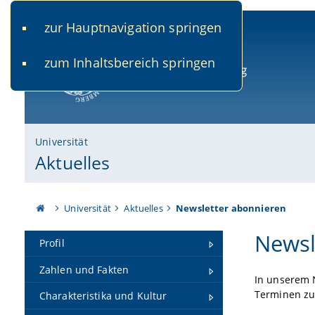
zur Hauptnavigation springen
www.uni-bamberg.de
univis.uni-bamberg.de
fis.u
zum Inhaltsbereich springen
Universität Bamberg
Universität
Aktuelles
Universität
Aktuelles
Newsletter abonnieren
Newsl
Profil
Zahlen und Fakten
In unserem 
Terminen z
Charakteristika und Kultur