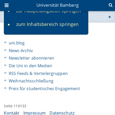
Universität Bamberg
zur Hauptnavigation springen
Sie befinden sich hier:
zum Inhaltsbereich springen
www.uni-bamberg.de
Aktuelles
univis.uni-bamberg.de
uni.blog
News-Archiv
fis.uni-bamberg.de
Newsletter abonnieren
Die Uni in den Medien
RSS Feeds & Verteilergruppen
Weihnachtsschließung
Preis für studentisches Engagement
Seite 110133
Kontakt
Impressum
Datenschutz