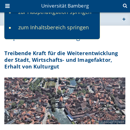
Universität Bamberg
zur Hauptnavigation springen
Sie befinden sich hier:
zum Inhaltsbereich springen
www.uni-bamberg.de
Impactfeld: Stadt & Region
univis.uni-bamberg.de
Treibende Kraft für die Weiterentwicklung
der Stadt, Wirtschafts- und Imagefaktor,
fis.uni-bamberg.de
Erhalt von Kulturgut
Ronald Rinklef