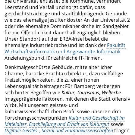
die Universität entlastet die Kommune, verhindert
Leerstand und Verfall und sorgt dafür, dass
geschichtsträchtige und stadtbildprägende Gebäude
wie das ehemalige Jesuitenkloster An der Universität 2
oder die ehemalige Dominikanerkirche im Sandgebiet
für die Öffentlichkeit dauerhaft zugänglich bleiben.
Unser Standort auf der ERBA-Insel belebt die
ehemalige Industriebrache und ist dank der
Fakultät
Wirtschaftsinformatik und Angewandte Informatik
Anziehungspunkt für zahlreiche IT-Firmen.
Denkmalgeschützte Gebäude, mittelalterlicher
Charme, barocke Prachtarchitektur, dazu vielfältige
Freizeitmöglichkeiten, die zu einer hohen
Lebensqualität beitragen: Für Bamberg verbergen
sich hinter Begriffen wie
Kultur
,
Tourismus
,
Welterbe
imageprägende Faktoren, mit denen die Stadt offensiv
wirbt. Mit unserem geistes- und
kulturwissenschaftlichen Profil sowie unseren drei
Forschungsschwerpunkten
Kultur und Gesellschaft im
Mittelalter
,
Erschließung und Erhalt von Kulturgut
sowie
Digitale Geistes-, Sozial und Humanwissenschaften
tragen