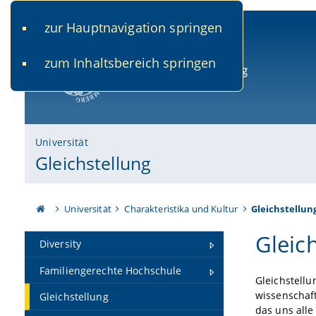
zur Hauptnavigation springen
www.uni-bamberg.de
univis.uni-bamberg.de
fis.u
zum Inhaltsbereich springen
Universität Bamberg
Universität
Gleichstellung
Universität
Charakteristika und Kultur
Gleichstellun
Gleic
Diversity
Familiengerechte Hochschule
Gleichstellu
wissenschaft
Gleichstellung
das uns all