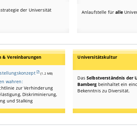
sstrategie der Universität
Anlaufstelle für
alle
Unive
en & Vereinbarungen
Universitätskultur
hstellungskonzept
(1.2 MB)
Das
Selbstverständnis der U
en wahren:
Bamberg
beinhaltet ein ein
chtlinie zur Verhinderung
Bekenntnis zu Diversität.
lästigung, Diskriminierung,
ng und Stalking