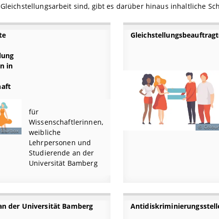
 Gleichstellungsarbeit sind, gibt es darüber hinaus inhaltliche Sch
te
Gleichstellungsbeauftrag
lung
n in
aft
für
Wissenschaftlerinnen,
Colou
weibliche
olourbox
Lehrpersonen und
Studierende an der
Universität Bamberg
 an der Universität Bamberg
Antidiskriminierungsstell