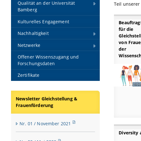
Qualität an der Universität
Teil unserer
Bamberg
Kulturelles Engagement
Beauftrag
für die
Nachhaltigkeit
Gleichstel
von Fraue
Netzwerke
der
Wissensch
Offener Wissenszugang und
Forschungsdaten
Zertifikate
C
Newsletter Gleichstellung &
Frauenförderung
Nr. 01 / November 2021
Diversity