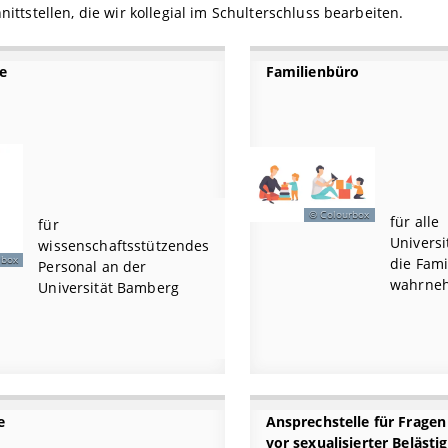
nittstellen, die wir kollegial im Schulterschluss bearbeiten.
te
Familienbüro
Colourbox
für alle
für
Universi
wissenschaftsstützendes
rbox
die Fam
Personal an der
wahrneh
Universität Bamberg
e
Ansprechstelle für Fragen
vor sexualisierter Beläst