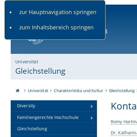
zur Hauptnavigation springen
www.uni-bamberg.de
univis.uni-bamberg.de
fis.u
zum Inhaltsbereich springen
Universität Bamberg
Universität
Gleichstellung
Universität
Charakteristika und Kultur
Gleichstellung
Konta
Diversity
Familiengerechte Hochschule
Romy Hartm
Gleichstellung
Dr. Katharin