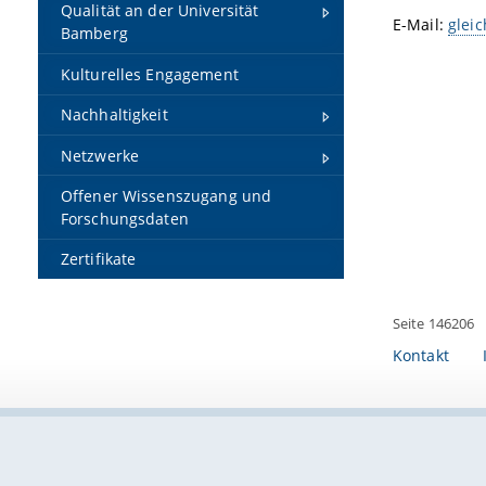
Qualität an der Universität
E-Mail:
glei
Bamberg
Kulturelles Engagement
Nachhaltigkeit
Netzwerke
Offener Wissenszugang und
Forschungsdaten
Zertifikate
Seite 146206
Kontakt