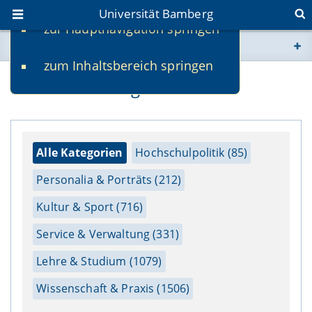
Universität Bamberg
zur Hauptnavigation springen
Sie befinden sich hier:
zum Inhaltsbereich springen
www.uni-bamberg.de
Pressemitteilungen
univis.uni-bamberg.de
fis.uni-bamberg.de
Alle Kategorien
Hochschulpolitik (85)
Personalia & Porträts (212)
Kultur & Sport (716)
Service & Verwaltung (331)
Lehre & Studium (1079)
Wissenschaft & Praxis (1506)