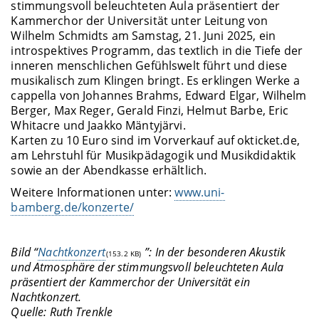
stimmungsvoll beleuchteten Aula präsentiert der
Kammerchor der Universität unter Leitung von
Wilhelm Schmidts am Samstag, 21. Juni 2025, ein
introspektives Programm, das textlich in die Tiefe der
inneren menschlichen Gefühlswelt führt und diese
musikalisch zum Klingen bringt. Es erklingen Werke a
cappella von Johannes Brahms, Edward Elgar, Wilhelm
Berger, Max Reger, Gerald Finzi, Helmut Barbe, Eric
Whitacre und Jaakko Mäntyjärvi.
Karten zu 10 Euro sind im Vorverkauf auf okticket.de,
am Lehrstuhl für Musikpädagogik und Musikdidaktik
sowie an der Abendkasse erhältlich.
Weitere Informationen unter:
www.uni-
bamberg.de/konzerte/
Bild “
Nachtkonzert
”: In der besonderen Akustik
(153.2 KB)
und Atmosphäre der stimmungsvoll beleuchteten Aula
präsentiert der Kammerchor der Universität ein
Nachtkonzert.
Quelle: Ruth Trenkle