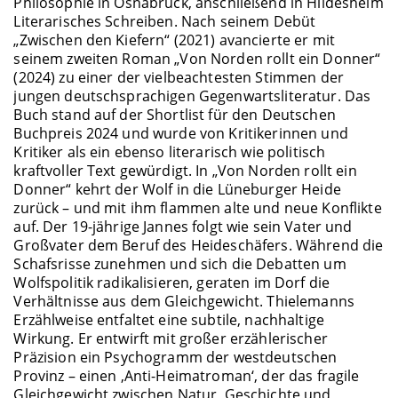
Philosophie in Osnabrück, anschließend in Hildesheim
Literarisches Schreiben. Nach seinem Debüt
„Zwischen den Kiefern“ (2021) avancierte er mit
seinem zweiten Roman „Von Norden rollt ein Donner“
(2024) zu einer der vielbeachtesten Stimmen der
jungen deutschsprachigen Gegenwartsliteratur. Das
Buch stand auf der Shortlist für den Deutschen
Buchpreis 2024 und wurde von Kritikerinnen und
Kritiker als ein ebenso literarisch wie politisch
kraftvoller Text gewürdigt. In „Von Norden rollt ein
Donner“ kehrt der Wolf in die Lüneburger Heide
zurück – und mit ihm flammen alte und neue Konflikte
auf. Der 19-jährige Jannes folgt wie sein Vater und
Großvater dem Beruf des Heideschäfers. Während die
Schafsrisse zunehmen und sich die Debatten um
Wolfspolitik radikalisieren, geraten im Dorf die
Verhältnisse aus dem Gleichgewicht. Thielemanns
Erzählweise entfaltet eine subtile, nachhaltige
Wirkung. Er entwirft mit großer erzählerischer
Präzision ein Psychogramm der westdeutschen
Provinz – einen ‚Anti-Heimatroman‘, der das fragile
Gleichgewicht zwischen Natur, Geschichte und