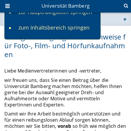
Universität Bamberg
zur Hauptnavigation springen
Sie befinden sich hier:
zum Inhaltsbereich springen
www.uni-bamberg.de
Drehgenehmigungen und Hinweise f
ür Foto-, Film- und Hörfunkaufnahm
univis.uni-bamberg.de
en
fis.uni-bamberg.de
Liebe Medienvertreterinnen und -vertreter,
wir freuen uns, dass Sie einen Beitrag über die
Universität Bamberg machen möchten, helfen Ihnen
gerne bei der Auswahl geeigneter Dreh- und
Aufnahmeorte oder Motive und vermitteln
Expertinnen und Experten.
Damit wir Ihre Arbeit bestmöglich unterstützen und
für einen reibungslosen Ablauf sorgen können,
möchten wir Sie bitten,
vorab
so früh wie möglich den