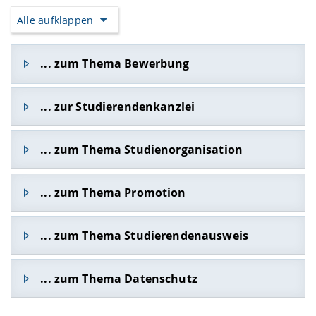
Alle aufklappen
... zum Thema Bewerbung
Fragen zu zulassungsbeschränkten,
... zur Studierendenkanzlei
grundständigen und weiterführenden
Studiengängen von Bewerbung bis Zulassung:
Katrin Kanngießer
grundständige Studiengänge (Bachelor,
... zum Thema Studienorganisation
Leiterin der Studierendenkanzlei
Lehramtsstudiengänge)
Kapuziner Straße 25 (Rückgebäude)
E-MAIL SCHREIBEN
Informationen zum Thema "Studienorganisation"
... zum Thema Promotion
96047 Bamberg
finden Sie auf unseren Internetseiten.
weiterführende Studiengänge
MEHR ERFAHREN
E-MAIL-SCHREIBEN
Informationen zum Thema Promotion finden Sie
(Masterstudiengänge)
... zum Thema Studierendenausweis
auf unseren Internetseiten "Einschreibung
E-MAIL SCHREIBEN
Promotion".
Christine Reinhardt
Bei Fragen zum Studierendenausweis finden Sie
... zum Thema Datenschutz
Stellvertretende Leiterin der
MEHR ERFAHREN
relevante Informationen auf unserer Internetseite
Studierendenkanzlei
"
Studierendenausweis
".
Für Rückfragen wenden Sie sich bitte an:
Datenschutzinformationen