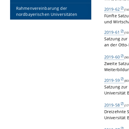
Rahmenvereinbarung der
2019-62
(14
nordbayerischen Universitäten
Fünfte Satzu
und Wirtsch
2019-61
(10
Satzung zur
an der Otto-
2019-60
(90
Zweite Satz
Weiterbildu
2019-59
(83
Satzung zur
Universität
2019-58
(17
Dreizehnte 
Universität