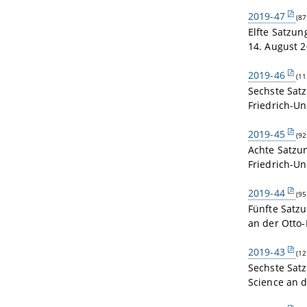
2019-47
(87
Elfte Satzun
14. August 
2019-46
(11
Sechste Sat
Friedrich-U
2019-45
(92
Achte Satzu
Friedrich-U
2019-44
(95
Fünfte Satz
an der Otto-
2019-43
(12
Sechste Sat
Science an d