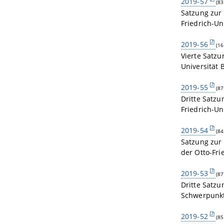
2019-57
(83
Satzung zur
Friedrich-U
2019-56
(16
Vierte Satzu
Universität
2019-55
(87
Dritte Satz
Friedrich-U
2019-54
(84
Satzung zur
der Otto-Fri
2019-53
(87
Dritte Satz
Schwerpunkt
2019-52
(85