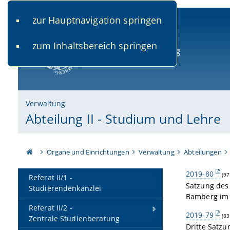
zur Hauptnavigation springen
www.uni-bamberg.de
univis.uni-bamberg.de
fis.u
zum Inhaltsbereich springen
Universität Bamberg
Verwaltung
Abteilung II - Studium und Lehre
Organe und Einrichtungen
Verwaltung
Abteilungen
2019-80
(97
Referat II/1 -
Satzung des
Studierendenkanzlei
Bamberg im 
Referat II/2 -
2019-79
(83
Zentrale Studienberatung
Dritte Satz