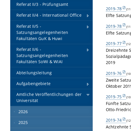
Referat II/3 - Prüfungsamt
2019-78
(11
Referat II/4 - International Office
Elfte Satzu
2019-78
Referat II/5 -
(11
Satzungsangelegenheiten
Elfte Satzu
Fakultäten GuK & Huwi
2019-77
(12
Referat II/6 -
Dreizehnte 
Satzungsangelegenheiten
Sozialpädago
Fakultäten SoWi & WIAI
2019
Abteilungsleitung
2019-76
(10
Zweite Satz
Aufgabengebiete
Oktober 201
Amtliche Veröffentlichungen der
2019-75
(10
Universität
Fünfte Satz
Otto-Friedri
2026
2019-74
(12
2025
Achtzehnte 