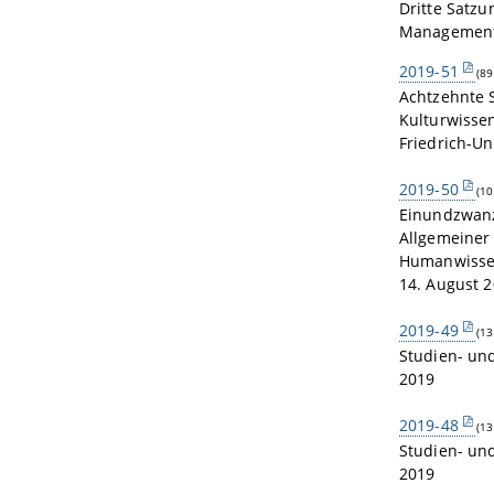
Dritte Satz
Management 
2019-51
(89
Achtzehnte 
Kulturwisse
Friedrich-U
2019-50
(10
Einundzwanz
Allgemeiner
Humanwissen
14. August 
2019-49
(13
Studien- un
2019
2019-48
(13
Studien- un
2019