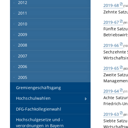
2012
2019-68
(14
Zehnte Satz
2011
2019-67
(91
2010
Fünfte Satz
2009
Betriebswirt
2008
2019-66
(10
Sechzehnte 
2007
Wirtschafts
2006
2019-65
(83
Zweite Satz
2005
Management 
Gremiengeschäftsgang
2019-64
(11
Achte Satzu
Hochschulwahlen
Friedrich-U
DFG-Fachkollegienwahl
2019-63
(81
Hochschulgesetze und -
Siebte Satzu
verordnungen in Bayern
Wirtschafts