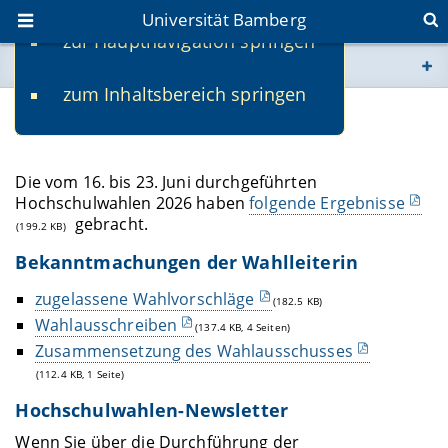
Universität Bamberg
zur Hauptnavigation springen
Sie befinden sich hier:
zum Inhaltsbereich springen
www.uni-bamberg.de
Hochschulwahlen 2026
univis.uni-bamberg.de
Die vom 16. bis 23. Juni durchgeführten
Hochschulwahlen 2026 haben
folgende Ergebnisse
fis.uni-bamberg.de
gebracht.
(199.2 KB)
Bekanntmachungen der Wahlleiterin
zugelassene Wahlvorschläge
(182.5 KB)
Wahlausschreiben
(137.4 KB, 4 Seiten)
Zusammensetzung des Wahlausschusses
(112.4 KB, 1 Seite)
Hochschulwahlen-Newsletter
Wenn Sie über die Durchführung der