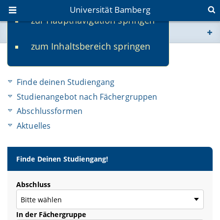
Universität Bamberg
zur Hauptnavigation springen
Sie befinden sich hier:
zum Inhaltsbereich springen
www.uni-bamberg.de
Studienangebot
univis.uni-bamberg.de
Finde deinen Studiengang
Studienangebot nach Fächergruppen
fis.uni-bamberg.de
Abschlussformen
Aktuelles
Finde Deinen Studiengang!
Abschluss
In der Fächergruppe