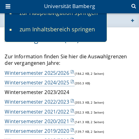
Universität Bamberg
zur Hauptnavigation springen
Sie befinden sich hier:
zum Inhaltsbereich springen
www.uni-bamberg.de
Auswahlgrenzen (NC)
univis.uni-bamberg.de
Zur Information finden Sie hier die Auswahlgrenzen
der vergangenen Jahre:
fis.uni-bamberg.de
Wintersemester 2025/2026
(184.2 KB, 2 Seiten)
Wintersemester 2024/2025
(350.3 KB)
Wintersemester 2023/2024
Wintersemester 2022/2023
(355.3 KB, 2 Seiten)
Wintersemester 2021/2022
(352.3 KB, 2 Seiten)
Wintersemester 2020/2021
(141.3 KB, 2 Seiten)
Wintersemester 2019/2020
(139.7 KB, 2 Seiten)