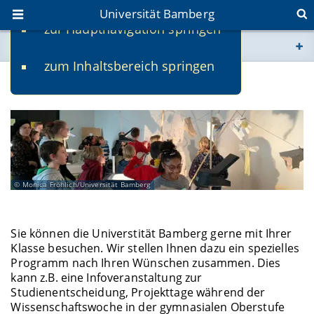
Universität Bamberg
zur Hauptnavigation springen
Sie befinden sich hier:
zum Inhaltsbereich springen
www.uni-bamberg.de
Angebote für Schulklassen
univis.uni-bamberg.de
fis.uni-bamberg.de
Monica Fröhlich/Universität Bamberg
Sie können die Universtität Bamberg gerne mit Ihrer
Klasse besuchen. Wir stellen Ihnen dazu ein spezielles
Programm nach Ihren Wünschen zusammen. Dies
kann z.B. eine Infoveranstaltung zur
Studienentscheidung, Projekttage während der
Wissenschaftswoche in der gymnasialen Oberstufe