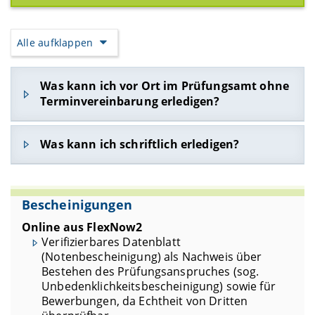
Alle aufklappen
Was kann ich vor Ort im Prüfungsamt ohne
Terminvereinbarung erledigen?
Zulassung und Anmeldung zum Staatsexamen
Was kann ich schriftlich erledigen?
Abholung von Abschlussdokumenten nach
Benachrichtigung durch das Prüfungsamt
… per E-Mail (von der Studierenden-
Emailadresse):
Bescheinigungen
Anforderungen von Bescheinigungen (z.B.
Durchschnittsnoten- oder
Online aus FlexNow2
Abschlussbescheinigungen)
Verifizierbares Datenblatt
(Notenbescheinigung) als Nachweis über
Antrag auf Zulassung zur Abschlussarbeit
Bestehen des Prüfungsanspruches (sog.
Anforderung der Abschlussdokumente (evtl.
Unbedenklichkeitsbescheinigung) sowie für
vorher Adressänderung über die
Onlinedienste
Bewerbungen, da Echtheit von Dritten
der Studierendenkanzlei
veranlassen)