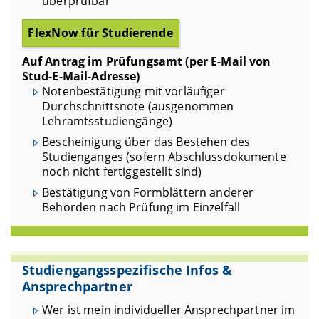
überprüfbar
Antrag auf Teilprüfungswechsel
Umbuchungen
FlexNow für Studierende
Klärung von An-/Abmeldeproblemen in
Auf Antrag im Prüfungsamt (per E-Mail von
Flexnow
Stud-E-Mail-Adresse)
Anfragen zu Prüfungen
Notenbestätigung mit vorläufiger
Einreichen des verifizierten FlexNow-Ausdrucks
Durchschnittsnote (ausgenommen
zum Antrag für die endgültige Zulassung zum
Lehramtsstudiengänge)
Staatsexamen
Bescheinigung über das Bestehen des
Anträge auf Einsichtnahme in Gutachten von
Studienganges (sofern Abschlussdokumente
Abschlussarbeiten
noch nicht fertiggestellt sind)
… per Anschreiben mit eigenhändiger
Bestätigung von Formblättern anderer
Unterschrift:
Behörden nach Prüfung im Einzelfall
Antrag auf Ausstellung von Zweitschriften nach
Verlust der Original-Abschlussdokumente
Beantragung einer Apostille / Verifizierung von
Abschlussdokumenten für den Gebrauch im
Studiengangsspezifische Infos &
Ausland
Ansprechpartner
Wer ist mein individueller Ansprechpartner im