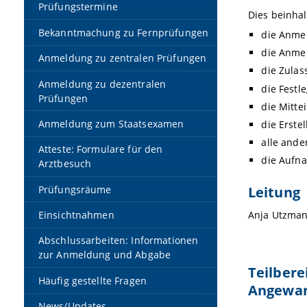
Prüfungstermine
Dies beinhal
Bekanntmachung zu Fernprüfungen
die Anme
die Anme
Anmeldung zu zentralen Prüfungen
die Zulas
Anmeldung zu dezentralen
die Fest
Prüfungen
die Mitte
Anmeldung zum Staatsexamen
die Erst
alle ande
Atteste: Formulare für den
die Aufn
Arztbesuch
Leitung
Prüfungsräume
Einsichtnahmen
Anja Utzma
Abschlussarbeiten: Informationen
zur Anmeldung und Abgabe
Teilbere
Häufig gestellte Fragen
Angewan
News/Updates