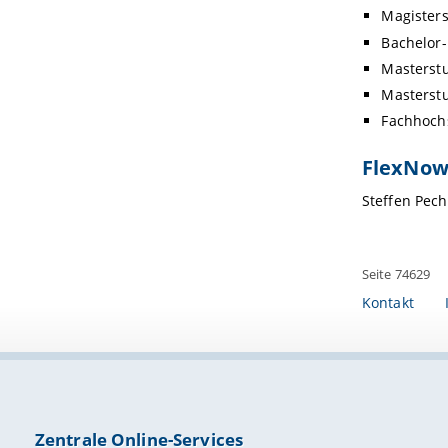
Magister
Bachelor-
Masterst
Masterstu
Fachhochs
FlexNow
Steffen Pech
Seite 74629
Kontakt
Zentrale Online-Services