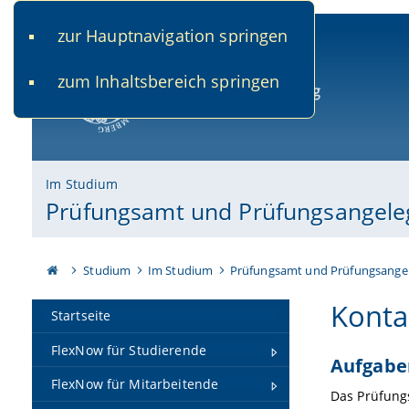
zur Hauptnavigation springen
www.uni-bamberg.de
univis.uni-bamberg.de
fis.u
zum Inhaltsbereich springen
Universität Bamberg
Im Studium
Prüfungsamt und Prüfungsangele
Studium
Im Studium
Prüfungsamt und Prüfungsange
Konta
Startseite
FlexNow für Studierende
Aufgabe
FlexNow für Mitarbeitende
Das Prüfungs