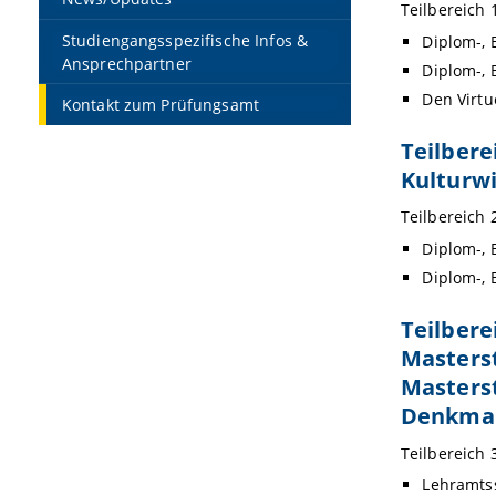
Teilbereich 1
Studiengangsspezifische Infos &
Diplom-, 
Ansprechpartner
Diplom-, 
Den Virtu
Kontakt zum Prüfungsamt
Teilbere
Kulturw
Teilbereich 2
Diplom-,
Diplom-, 
Teilbere
Masterst
Masters
Denkmalt
Teilbereich 3
Lehramts