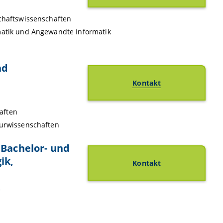
schaftswissenschaften
matik und Angewandte Informatik
nd
Kontakt
aften
turwissenschaften
 Bachelor- und
ik,
Kontakt
t