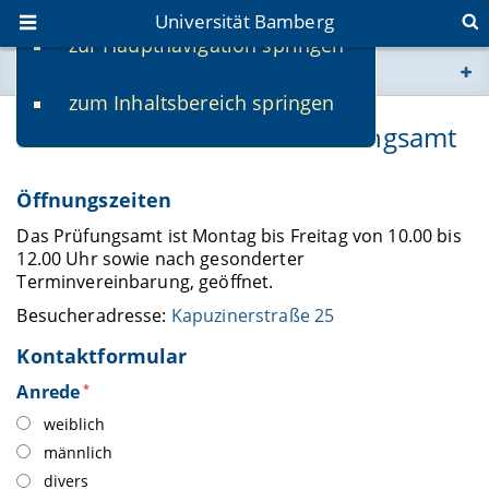
Universität Bamberg
zur Hauptnavigation springen
Sie befinden sich hier:
zum Inhaltsbereich springen
www.uni-bamberg.de
Kontakt - Teilbereich 1 Prüfungsamt
univis.uni-bamberg.de
Öffnungszeiten
fis.uni-bamberg.de
Das Prüfungsamt ist Montag bis Freitag von 10.00 bis
12.00 Uhr sowie nach gesonderter
Terminvereinbarung, geöffnet.
Besucheradresse:
Kapuzinerstraße 25
Kontaktformular
Anrede
*
weiblich
männlich
divers