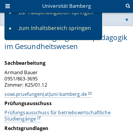
Universität Bamberg
zur Hauptnavigation springen
Sie befinden sich hier:
zum Inhaltsbereich springen
www.uni-bamberg.de
Masterstudiengang Berufspädagogik
im Gesundheitswesen
univis.uni-bamberg.de
fis.uni-bamberg.de
Sachbearbeitung
Armand Bauer
0951/863-3695
Zimmer: K25/01.12
sowi.pruefungen(at)uni-bamberg.de
Prüfungsausschuss
Prüfungsausschuss für betriebswirtschaftliche
Studiengänge
Rechtsgrundlagen