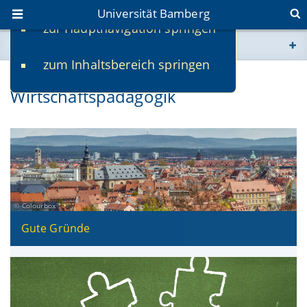
Universität Bamberg
zur Hauptnavigation springen
Sie befinden sich hier:
zum Inhaltsbereich springen
www.uni-bamberg.de
Masterstudiengang
Wirtschaftspädagogik
univis.uni-bamberg.de
fis.uni-bamberg.de
Colourbox
Gute Gründe