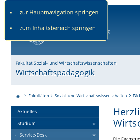
zur Hauptnavigation springen
www.uni-bamberg.de
univis.uni-bamberg.de
fis.u
zum Inhaltsbereich springen
Universität Bamberg
Fakultät Sozial- und Wirtschaftswissenschaften
Wirtschaftspädagogik
Fakultäten
Sozial- und Wirtschaftswissenschaften
Fäc
Herzl
Aktuelles
Wirts
Studium
Service-Desk
Die Fachstu