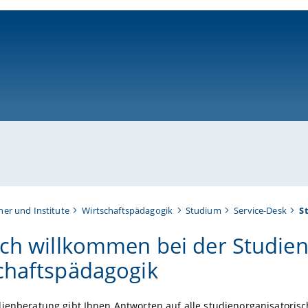
ni-bamberg.de
her und Institute
Wirtschaftspädagogik
Studium
Service-Desk
S
ich willkommen bei der Studie
chaftspädagogik
dienberatung gibt Ihnen Antworten auf alle studienorganisatori