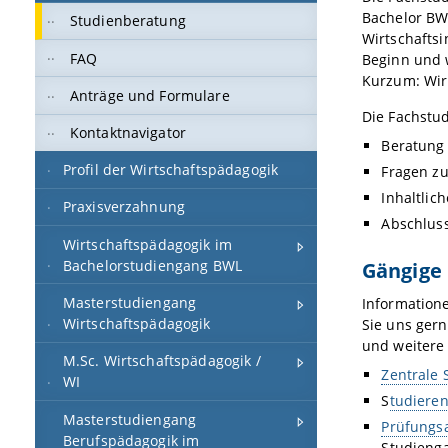
Bachelor BW
Studienberatung
Wirtschaftsi
FAQ
Beginn und 
Kurzum: Wir 
Anträge und Formulare
Die Fachstud
Kontaktnavigator
Beratung
Profil der Wirtschaftspädagogik
Fragen z
Inhaltlic
Praxisverzahnung
Abschlus
Wirtschaftspädagogik im
Bachelorstudiengang BWL
Gängige
Masterstudiengang
Information
Wirtschaftspädagogik
Sie uns ger
und weitere 
M.Sc. Wirtschaftspädagogik /
Zentrale 
WI
S
tudiere
Masterstudiengang
Prüfungsa
Berufspädagogik im
Studienga