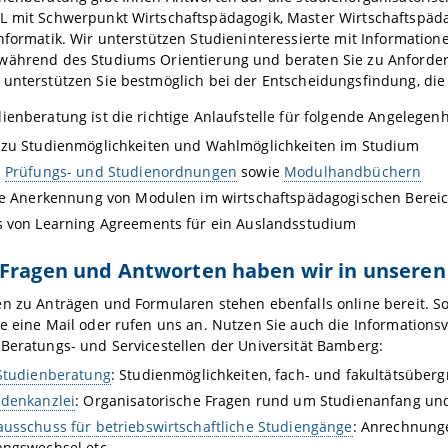
L mit Schwerpunkt Wirtschaftspädagogik, Master Wirtschaftspäd
nformatik. Wir unterstützen Studieninteressierte mit Informati
während des Studiums Orientierung und beraten Sie zu Anforde
unterstützen Sie bestmöglich bei der Entscheidungsfindung, die
ienberatung ist die richtige Anlaufstelle für folgende Angelegenh
 zu Studienmöglichkeiten und Wahlmöglichkeiten im Studium
u
Prüfungs- und Studienordnungen
sowie
Modulhandbüchern
he Anerkennung von Modulen im wirtschaftspädagogischen Berei
s von Learning Agreements für ein Auslandsstudium
 Fragen und Antworten haben wir in unseren
en zu Anträgen und Formularen stehen ebenfalls online bereit. S
ne eine Mail oder rufen uns an. Nutzen Sie auch die Information
Beratungs- und Servicestellen der Universität Bamberg:
Studienberatung
: Studienmöglichkeiten, fach- und fakultätsüberg
ndenkanzlei
: Organisatorische Fragen rund um Studienanfang u
usschuss für betriebswirtschaftliche Studiengänge
: Anrechnung
ngswechsel etc.