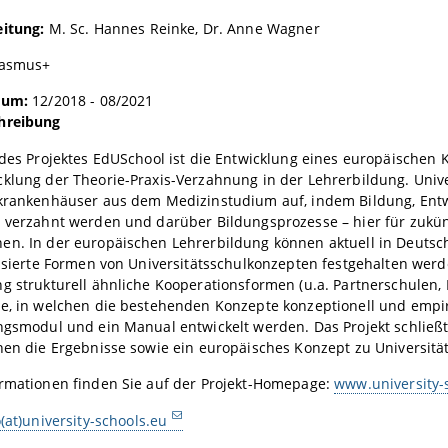
eitung:
M. Sc. Hannes Reinke, Dr. Anne Wagner
rasmus+
aum:
12/2018 - 08/2021
hreibung
 des Projektes EdUSchool ist die Entwicklung eines europäischen
cklung der Theorie-Praxis-Verzahnung in der Lehrerbildung. Univ
skrankenhäuser aus dem Medizinstudium auf, indem Bildung, Ent
 verzahnt werden und darüber Bildungsprozesse – hier für zukünf
en. In der europäischen Lehrerbildung können aktuell in Deuts
lisierte Formen von Universitätsschulkonzepten festgehalten wer
g strukturell ähnliche Kooperationsformen (u.a. Partnerschulen, L
e, in welchen die bestehenden Konzepte konzeptionell und empir
ngsmodul und ein Manual entwickelt werden. Das Projekt schließt
hen die Ergebnisse sowie ein europäisches Konzept zu Universität
ormationen finden Sie auf der Projekt-Homepage:
www.university-
o(at)university-schools.eu