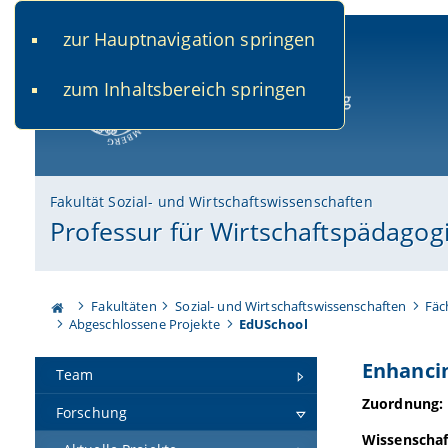
zur Hauptnavigation springen
www.uni-bamberg.de
univis.uni-bamberg.de
fis.u
zum Inhaltsbereich springen
Universität Bamberg
Fakultät Sozial- und Wirtschaftswissenschaften
Professur für Wirtschaftspädagogik
Fakultäten
Sozial- und Wirtschaftswissenschaften
Fäc
Abgeschlossene Projekte
EdUSchool
Enhancin
Team
Zuordnung:
Forschung
Wissenschaf