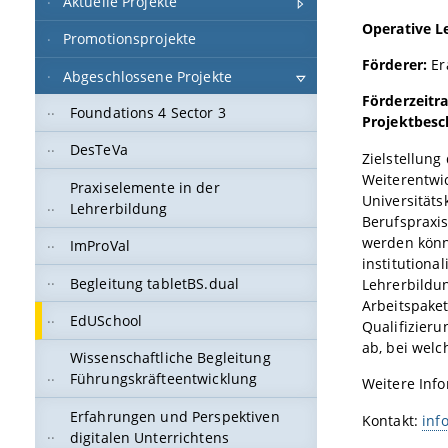
Aktuelle Projekte
Operative L
Promotionsprojekte
Förderer:
E
Abgeschlossene Projekte
Förderzeitr
Foundations 4 Sector 3
Projektbesc
DesTeVa
Zielstellung
Weiterentwi
Praxiselemente in der
Universität
Lehrerbildung
Berufspraxis
werden könn
ImProVal
institutiona
Begleitung tabletBS.dual
Lehrerbildun
Arbeitspaket
EdUSchool
Qualifizieru
ab, bei welc
Wissenschaftliche Begleitung
Führungskräfteentwicklung
Weitere Inf
Erfahrungen und Perspektiven
Kontakt:
inf
digitalen Unterrichtens