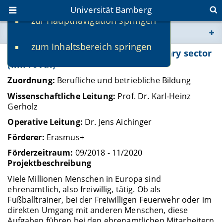
Universität Bamberg
zur Hauptnavigation springen
Sie befinden sich hier:
zum Inhaltsbereich springen
www.uni-bamberg.de
Improving Validation in the Voluntary sector
(ImProVal)
univis.uni-bamberg.de
Zuordnung:
Berufliche und betriebliche Bildung
Wissenschaftliche Leitung:
Prof. Dr. Karl-Heinz
fis.uni-bamberg.de
Gerholz
Operative Leitung:
Dr. Jens Aichinger
Förderer:
Erasmus+
Förderzeitraum:
09/2018 - 11/2020
Projektbeschreibung
Viele Millionen Menschen in Europa sind
ehrenamtlich, also freiwillig, tätig. Ob als
Fußballtrainer, bei der Freiwilligen Feuerwehr oder im
direkten Umgang mit anderen Menschen, diese
Aufgaben führen bei den ehrenamtlichen Mitarbeitern