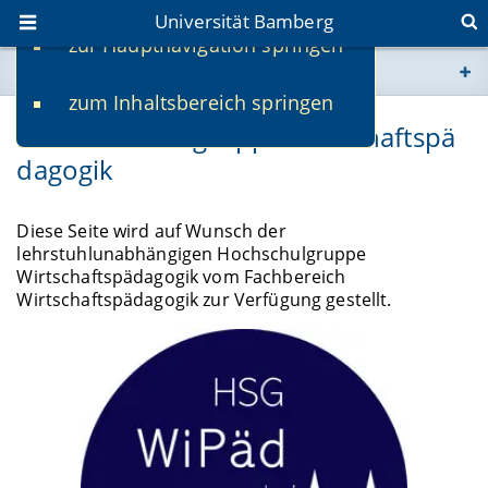
Universität Bamberg
zur Hauptnavigation springen
Sie befinden sich hier:
zum Inhaltsbereich springen
www.uni-bamberg.de
Die Hochschulgruppe Wirtschaftspä
dagogik
univis.uni-bamberg.de
fis.uni-bamberg.de
Diese Seite wird auf Wunsch der
lehrstuhlunabhängigen Hochschulgruppe
Wirtschaftspädagogik vom Fachbereich
Wirtschaftspädagogik zur Verfügung gestellt.