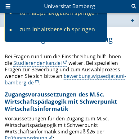
Universität Bamberg
zur Hauptnavigation springen
Sie befinden sich hier:
zum Inhaltsbereich springen
www.uni-bamberg.de
Bewerbung und Einschreibung
univis.uni-bamberg.de
Bei Fragen rund um die Einschreibung hilft Ihnen
die
Studierendenkanzlei
weiter. Bei speziellen
fis.uni-bamberg.de
Fragen zur Bewerbung und zum Auswahlprozess
wenden Sie sich bitte an
bewerbung.wipaed(at)uni-
bamberg.de
.
Zugangsvoraussetzungen des M.Sc.
Wirtschaftspädagogik mit Schwerpunkt
Wirtschaftsinformatik
Voraussetzungen für den Zugang zum M.Sc.
Wirtschaftspädagogik mit Schwerpunkt
Wirtschaftsinformatik sind gemäß §26 der
Prüfungsordnung
: