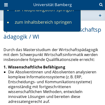
Universität Bamberg
zur Hauptnavigation springen
Sie befinden sich hier:
zum Inhaltsbereich springen
www.uni-bamberg.de
Qualifikationsziele M.Sc. Wirtschaftsp
ädagogik / WI
univis.uni-bamberg.de
fis.uni-bamberg.de
Durch das Masterstudium der Wirtschaftspädagogik
mit dem Schwerpunkt Wirtschaftsinformatik werden
insbesondere folgende Qualifikationsziele erreicht:
1. Wissenschaftliche Befähigung
Die Absolventinnen und Absolventen analysieren
komplexe Informationssysteme (z. B. ERP,
Entscheidungs- und Kommunikationssysteme)
eigenständig mit fortgeschrittenen
wissenschaftlichen Methoden, entwickeln
innovative Lösungen und bereiten diese
adressatengerecht auf.