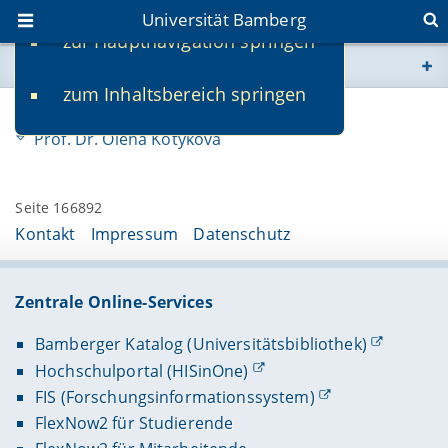
Universität Bamberg
zur Hauptnavigation springen
Sie befinden sich hier:
zum Inhaltsbereich springen
www.uni-bamberg.de
Gastprofessor:innen
Prof. Dr. Olena Kotykova
univis.uni-bamberg.de
Seite 166892
fis.uni-bamberg.de
Kontakt
Impressum
Datenschutz
Zentrale Online-Services
Bamberger Katalog (Universitätsbibliothek)
Hochschulportal (HISinOne)
FIS (Forschungsinformationssystem)
FlexNow2 für Studierende