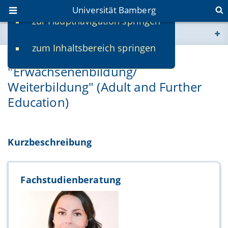
Universität Bamberg
zur Hauptnavigation springen
Sie befinden sich hier:
zum Inhaltsbereich springen
www.uni-bamberg.de
Masterstudiengang
"Erwachsenenbildung/
univis.uni-bamberg.de
Weiterbildung" (Adult and Further
Education)
fis.uni-bamberg.de
Kurzbeschreibung
Fachstudienberatung