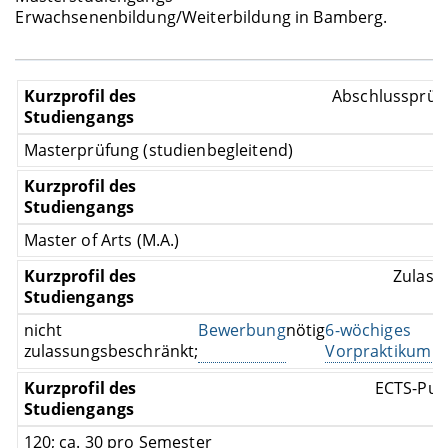
Erwachsenenbildung/Weiterbildung in Bamberg.
Abschlussprüf
Masterprüfung (studienbegleitend)
T
Master of Arts (M.A.)
Zulass
nicht
Bewerbung
nötig
6-wöchiges
nö
zulassungsbeschränkt;
Vorpraktikum
ECTS-Pun
120; ca. 30 pro Semester