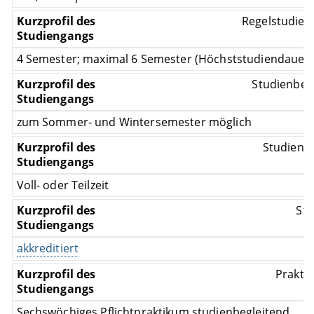
Regelstudienz
4 Semester; maximal 6 Semester (Höchststudiendauer)
Studienbeg
zum Sommer- und Wintersemester möglich
Studienf
Voll- oder Teilzeit
Sta
akkreditiert
Prakti
Sechswöchiges Pflichtpraktikum studienbegleitend