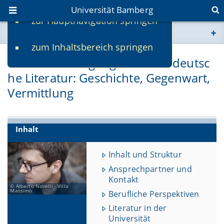
Universität Bamberg
zur Hauptnavigation springen
Sie befinden sich hier:
zum Inhaltsbereich springen
www.uni-bamberg.de
Masterstudiengang – Neuere deutsc
he Literatur: Geschichte, Gegenwart,
univis.uni-bamberg.de
Vermittlung
fis.uni-bamberg.de
Inhalt
Inhalt und Struktur
Ansprechpartner und
Kontakt
Alberto Novelli - Villa
Massimo
Berufliche Perspektiven
Literatur in der
Universität