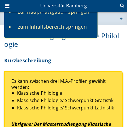
Universität Bamberg
zur Hauptnavigation springen
Sie befinden sich hier:
zum Inhaltsbereich springen
www.uni-bamberg.de
Masterstudiengang Klassische Philol
ogie
univis.uni-bamberg.de
fis.uni-bamberg.de
Kurzbeschreibung
Es kann zwischen drei M.A.-Profilen gewählt
werden:
Klassische Philologie
Klassische Philologie/ Schwerpunkt Gräzistik
Klassische Philologie/ Schwerpunkt Latinistik
Übrigens: Der Masterstudiengang Klassische