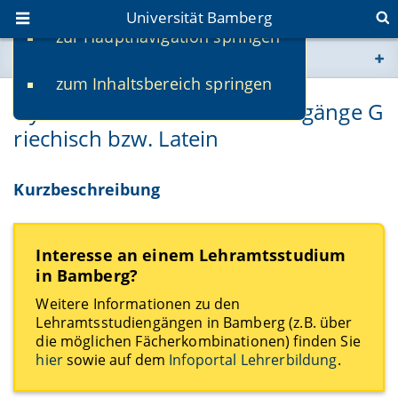
Universität Bamberg
zur Hauptnavigation springen
Sie befinden sich hier:
zum Inhaltsbereich springen
www.uni-bamberg.de
Gymnasiale Lehramtsstudiengänge G
riechisch bzw. Latein
univis.uni-bamberg.de
fis.uni-bamberg.de
Kurzbeschreibung
Interesse an einem Lehramtsstudium
in Bamberg?
Weitere Informationen zu den
Lehramtsstudiengängen in Bamberg (z.B. über
die möglichen Fächerkombinationen) finden Sie
hier
sowie auf dem
Infoportal Lehrerbildung
.