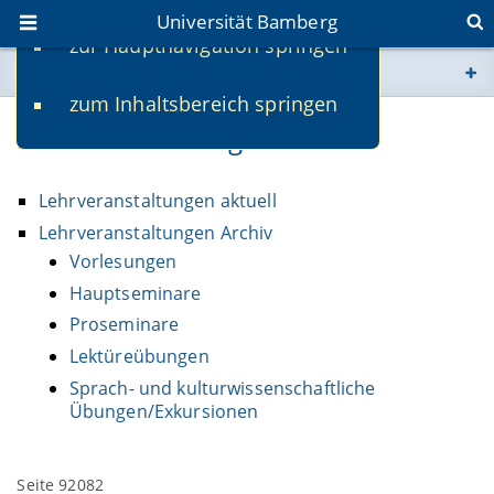
Universität Bamberg
zur Hauptnavigation springen
Sie befinden sich hier:
zum Inhaltsbereich springen
www.uni-bamberg.de
Lehrveranstaltungen
univis.uni-bamberg.de
Lehrveranstaltungen aktuell
fis.uni-bamberg.de
Lehrveranstaltungen Archiv
Vorlesungen
Hauptseminare
Proseminare
Lektüreübungen
Sprach- und kulturwissenschaftliche
Übungen/Exkursionen
Seite 92082