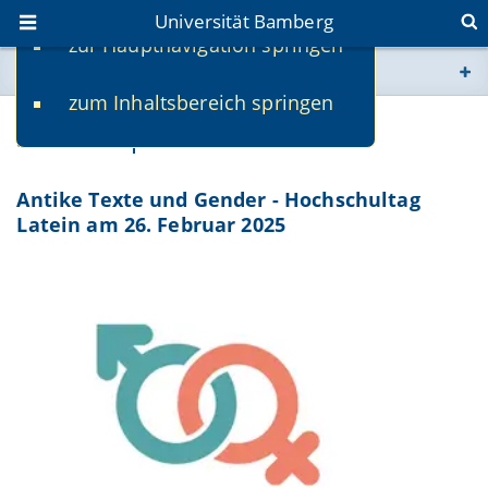
Universität Bamberg
zur Hauptnavigation springen
Sie befinden sich hier:
zum Inhaltsbereich springen
www.uni-bamberg.de
Schulkooperationen
univis.uni-bamberg.de
Antike Texte und Gender - Hochschultag
Latein am 26. Februar 2025
fis.uni-bamberg.de