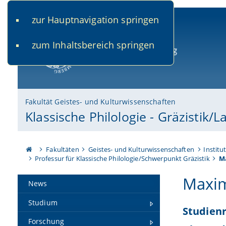
zur Hauptnavigation springen
www.uni-bamberg.de
univis.uni-bamberg.de
fis.u
zum Inhaltsbereich springen
Universität Bamberg
Fakultät Geistes- und Kulturwissenschaften
Klassische Philologie - Gräzistik/La
Fakultäten
Geistes- und Kulturwissenschaften
Institu
Professur für Klassische Philologie/Schwerpunkt Gräzistik
M
Maxim
News
Studium
Studien
Forschung