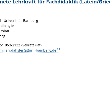
ete Lehrkraft für Fachdidaktik (Latein/Grie
ch-Univeristät Bamberg
hilologie
rsität 5
erg
951 863-2132 (Sekretariat)
milian.dahsler(at)uni-bamberg.de