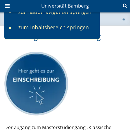
Universität Bamberg
zur Hauptnavigation springen
Sie befinden sich hier:
zum Inhaltsbereich springen
www.uni-bamberg.de
Zulassung und Einschreibung
univis.uni-bamberg.de
fis.uni-bamberg.de
Der Zugang zum Masterstudiengang „Klassische