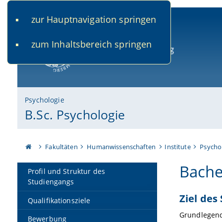
zur Hauptnavigation springen
www.uni-bamberg.de
univis.uni-bamberg.de
fis.u
zum Inhaltsbereich springen
Universität Bamberg
Psychologie
B.Sc. Psychologie
Fakultäten
Humanwissenschaften
Institute
Psycho
Bache
Profil und Struktur des
Studiengangs
Ziel des
Qualifikationsziele
Grundlegend
Bewerbung