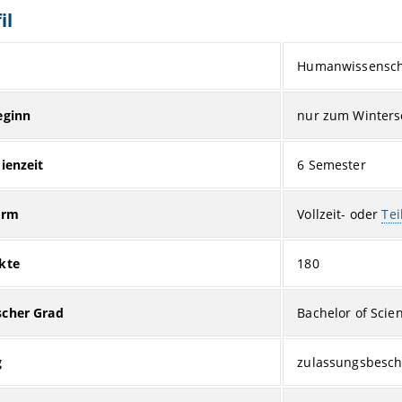
il
Humanwissensch
eginn
nur zum Winters
ienzeit
6 Semester
orm
Vollzeit- oder
Tei
kte
180
cher Grad
Bachelor of Scien
g
zulassungsbesch