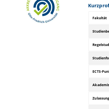
Kurzprof
Fakultät
Studienb
Regelstud
Studienf
ECTS-Pun
Akademis
Zulassun