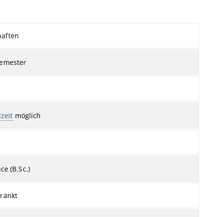
aften
emester
lzeit
möglich
ce (B.Sc.)
ränkt