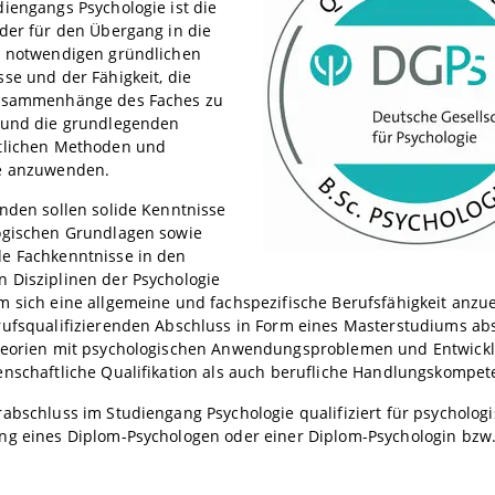
iengangs Psychologie ist die
der für den Übergang in die
s notwendigen gründlichen
se und der Fähigkeit, die
usammenhänge des Faches zu
 und die grundlegenden
tlichen Methoden und
e anzuwenden.
nden sollen solide Kenntnisse
ogischen Grundlagen sowie
e Fachkenntnisse in den
 Disziplinen der Psychologie
 sich eine allgemeine und fachspezifische Berufsfähigkeit anzu
rufsqualifizierenden Abschluss in Form eines Masterstudiums abs
heorien mit psychologischen Anwendungsproblemen und Entwicklu
enschaftliche Qualifikation als auch berufliche Handlungskompe
abschluss im Studiengang Psychologie qualifiziert für psychologis
g eines Diplom-Psychologen oder einer Diplom-Psychologin bzw. 