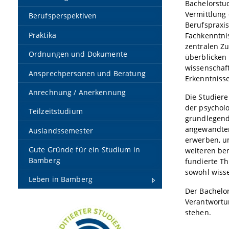
Bachelorstud
Vermittlung 
Berufsperspektiven
Berufspraxi
Praktika
Fachkenntnis
zentralen Z
Ordnungen und Dokumente
überblicken
wissenschaf
Ansprechpersonen und Beratung
Erkenntniss
Anrechnung / Anerkennung
Die Studiere
der psychol
Teilzeitstudium
grundlegend
angewandten
Auslandssemester
erwerben, um
Gute Gründe für ein Studium in
weiteren be
Bamberg
fundierte T
sowohl wiss
Leben in Bamberg
Der Bachelor
Verantwortun
stehen.