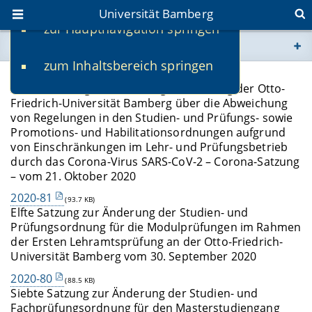
Universität Bamberg
zur Hauptnavigation springen
Sie befinden sich hier:
zum Inhaltsbereich springen
www.uni-bamberg.de
2020-82
(71.9 KB)
Zweite Satzung zur Änderung der Satzung der Otto-
Friedrich-Universität Bamberg über die Abweichung
univis.uni-bamberg.de
von Regelungen in den Studien- und Prüfungs- sowie
Promotions- und Habilitationsordnungen aufgrund
fis.uni-bamberg.de
von Einschränkungen im Lehr- und Prüfungsbetrieb
durch das Corona-Virus SARS-CoV-2 – Corona-Satzung
– vom 21. Oktober 2020
2020-81
(93.7 KB)
Elfte Satzung zur Änderung der Studien- und
Prüfungsordnung für die Modulprüfungen im Rahmen
der Ersten Lehramtsprüfung an der Otto-Friedrich-
Universität Bamberg vom 30. September 2020
2020-80
(88.5 KB)
Siebte Satzung zur Änderung der Studien- und
Fachprüfungsordnung für den Masterstudiengang