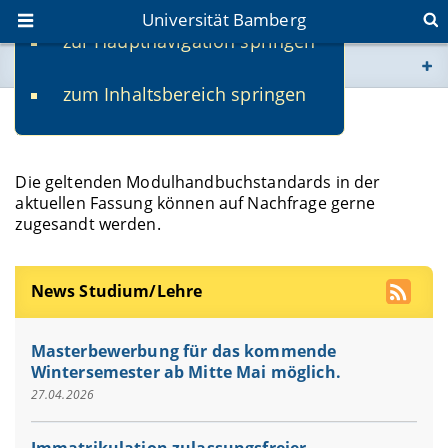
Universität Bamberg
zur Hauptnavigation springen
Sie befinden sich hier:
zum Inhaltsbereich springen
www.uni-bamberg.de
Modulhandbuchstandards
univis.uni-bamberg.de
Die geltenden Modulhandbuchstandards in der
aktuellen Fassung können auf Nachfrage gerne
fis.uni-bamberg.de
zugesandt werden.
News Studium/Lehre
Masterbewerbung für das kommende
Wintersemester ab Mitte Mai möglich.
27.04.2026
Immatrikulation zulassungsfreier