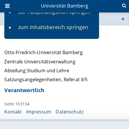
Universität Bamberg
zur Hauptnavigation springen
Sie befinden sich hier:
zum Inhaltsbereich springen
www.uni-bamberg.de
Kontakt
univis.uni-bamberg.de
Otto-Friedrich-Universität Bamberg
fis.uni-bamberg.de
Zentrale Universitätsverwaltung
Abteilung Studium und Lehre
Satzungsangelegenheiten, Referat II/5
Verantwortlich
Seite 103134
Kontakt
Impressum
Datenschutz