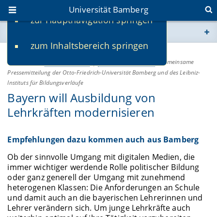
Universität Bamberg
zur Hauptnavigation springen
Sie befinden sich hier:
zum Inhaltsbereich springen
www.uni-bamberg.de
08.05.2025
Lehre & Studium
Wissenschaft & Praxis
-
Gemeinsame
Pressemitteilung der Otto-Friedrich-Universität Bamberg und des Leibniz-
univis.uni-bamberg.de
Instituts für Bildungsverläufe
Bayern will Ausbildung von
fis.uni-bamberg.de
Lehrkräften modernisieren
Empfehlungen dazu kommen auch aus Bamberg
Ob der sinnvolle Umgang mit digitalen Medien, die
immer wichtiger werdende Rolle politischer Bildung
oder ganz generell der Umgang mit zunehmend
heterogenen Klassen: Die Anforderungen an Schule
und damit auch an die bayerischen Lehrerinnen und
Lehrer verändern sich. Um junge Lehrkräfte auch