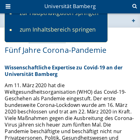
Universität Bamberg
zur Hauptnavigation springen
Sie befinden sich hier:
zum Inhaltsbereich springen
www.uni-bamberg.de
06.03.2025
Wissenschaft & Praxis
Fünf Jahre Corona-Pandemie
univis.uni-bamberg.de
fis.uni-bamberg.de
Wissenschaftliche Expertise zu Covid-19 an der
Universität Bamberg
Am 11. März 2020 hat die
Weltgesundheitsorganisation (WHO) das Covid-19-
Geschehen als Pandemie eingestuft. Der erste
bundesweite Corona-Lockdown wurde am 16. März
2020 beschlossen und trat am 22. März 2020 in Kraft.
Viele Maßnahmen gegen die Ausbreitung des Corona-
Virus jähren sich heuer zum fünften Mal. Die
Pandemie beschäftigte und beschäftigt nicht nur
Privatpersonen, Politik, Gesundheitswesen und