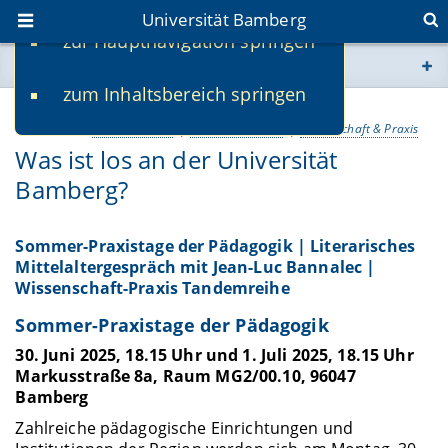
Universität Bamberg
zur Hauptnavigation springen
Sie befinden sich hier:
zum Inhaltsbereich springen
www.uni-bamberg.de
25.06.2025
Kultur & Sport
Lehre & Studium
Wissenschaft & Praxis
Was ist los an der Universität
univis.uni-bamberg.de
Bamberg?
fis.uni-bamberg.de
Sommer-Praxistage der Pädagogik | Literarisches
Mittelaltergespräch mit Jean-Luc Bannalec |
Wissenschaft-Praxis Tandemreihe
Sommer-Praxistage der Pädagogik
30. Juni 2025, 18.15 Uhr und 1. Juli 2025, 18.15 Uhr
Markusstraße 8a, Raum MG2/00.10, 96047
Bamberg
Zahlreiche pädagogische Einrichtungen und