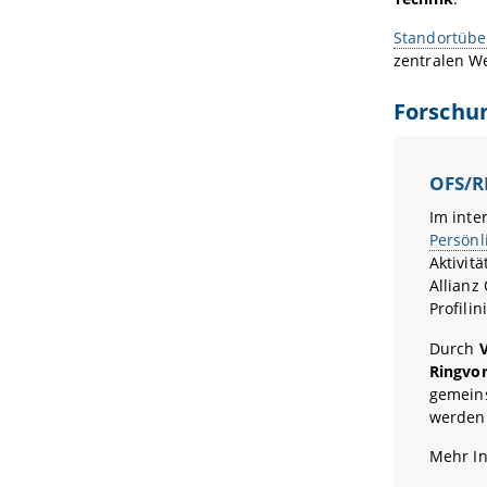
Standortübe
zentralen We
Forschu
OFS/R
Im inte
Persönl
Aktivit
Allianz
Profili
Durch
Ringvo
gemeins
werden
Mehr In