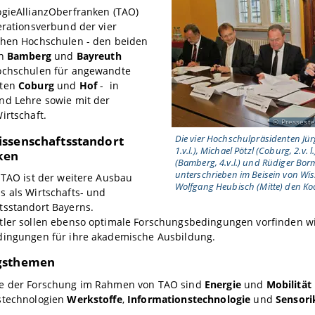
ogieAllianzOberfranken (TAO)
erationsverbund der vier
chen Hochschulen - den beiden
en
Bamberg
und
Bayreuth
ochschulen für angewandte
ften
Coburg
und
Hof
- in
nd Lehre sowie mit der
irtschaft.
Presseste
Die vier Hochschulpräsidenten Jü
ssenschaftsstandort
1.v.l.), Michael Pötzl (Coburg, 2.v.
ken
(Bamberg, 4.v.l.) und Rüdiger Borm
unterschrieben im Beisein von Wi
 TAO ist der weitere Ausbau
Wolfgang Heubisch (Mitte) den Ko
 als Wirtschafts- und
tsstandort Bayerns.
tler sollen ebenso optimale Forschungsbedingungen vorfinden w
dingungen für ihre akademische Ausbildung.
gsthemen
e der Forschung im Rahmen von TAO sind
Energie
und
Mobilität
stechnologien
Werkstoffe
,
Informationstechnologie
und
Sensori