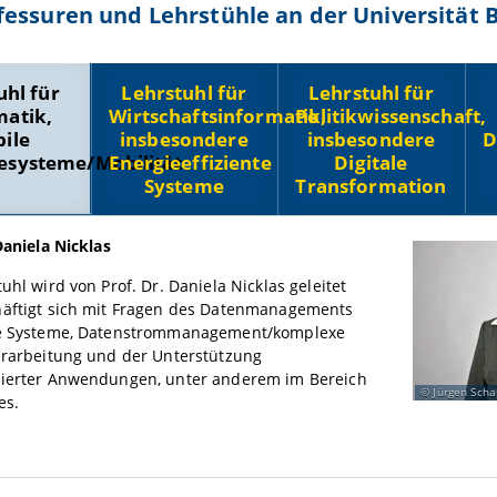
fessuren und Lehrstühle an der Universität
uhl für
Lehrstuhl für
Lehrstuhl für
matik,
Wirtschaftsinformatik,
Politikwissenschaft,
ile
insbesondere
insbesondere
D
esysteme/Mobilität
Energieeffiziente
Digitale
Systeme
Transformation
Daniela Nicklas
uhl wird von Prof. Dr. Daniela Nicklas geleitet
äftigt sich mit Fragen des Datenmanagements
le Systeme, Datenstrommanagement/komplexe
erarbeitung und der Unterstützung
ierter Anwendungen, unter anderem im Bereich
Jürgen Scha
es.