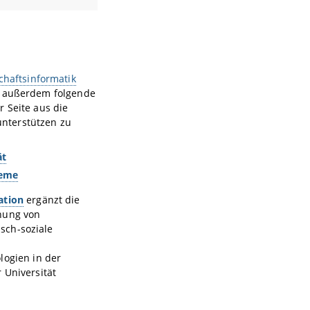
chaftsinformatik
n außerdem folgende
r Seite aus die
nterstützen zu
ät
teme
ation
ergänzt die
chung von
sch-soziale
ologien in der
 Universität