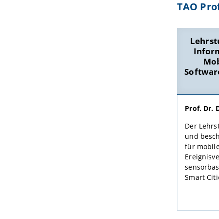
TAO Pro
Lehrst
Infor
Mob
Softwar
Prof. Dr. 
Der Lehrst
und besch
für mobi
Ereignisv
sensorbas
Smart Citi