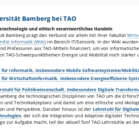
ersität Bamberg bei TAO
stechnologie und ethisch verantwortliches Handeln
tät Bamberg prägt den Verbund vor allem mit ihrer Fakultät
Wirts
dte Informatik (WIAI)
im Bereich IT/Sensorik. In der WIAI wurde
nd Professuren aus TAO-Mitteln finanziert, um von informatische
en TAO-Schwerpunktthemen Energie und Mobilität noch stärker u
 für Informatik, insbesondere Mobile Softwaresysteme/Mobilit
 für Wirtschaftsinformatik, insbesondere Energieeffiziente Sys
rstuhl für Politikwissenschaft, insbesondere Digitale Transform
 Bamberg die technologischen Disziplinen von TAO um die Erfors
en und Technikakzeptanz und damit um eine ethische und ökologi
ion und Perspektive. Darüber hinaus ist der
Lehrstuhl für Digitale
hnologien
, der sich die Integration und Adaption digitaler Techn
e zur Aufgabe macht, teil der aktuell fünf TAO-Lehrstühle an der