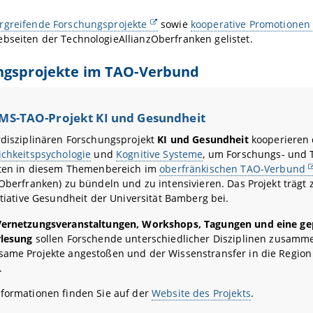
rgreifende Forschungsprojekte
sowie
kooperative Promotionen
bseiten der TechnologieAllianzOberfranken gelistet.
ngsprojekte im TAO-Verbund
MS-TAO-Projekt KI und Gesundheit
rdisziplinären Forschungsprojekt
KI und Gesundheit
kooperieren
ichkeitspsychologie
und
Kognitive Systeme
, um Forschungs- und 
äten in diesem Themenbereich im
oberfränkischen TAO-Verbund
 Oberfranken) zu bündeln und zu intensivieren. Das Projekt trägt 
nitiative Gesundheit der Universität Bamberg bei.
Vernetzungsveranstaltungen, Workshops, Tagungen und eine ge
rlesung
sollen Forschende unterschiedlicher Disziplinen zusamm
ame Projekte angestoßen und der Wissenstransfer in die Region 
.
formationen finden Sie auf der
Website des Projekts
.