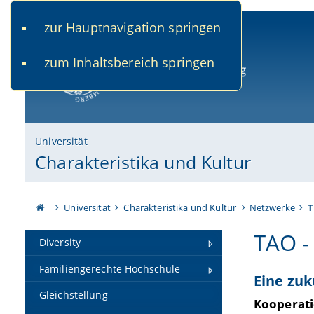
zur Hauptnavigation springen
www.uni-bamberg.de
univis.uni-bamberg.de
fis.u
zum Inhaltsbereich springen
Universität Bamberg
Universität
Charakteristika und Kultur
Universität
Charakteristika und Kultur
Netzwerke
T
TAO -
Diversity
Familiengerechte Hochschule
Eine zuk
Gleichstellung
Kooperati