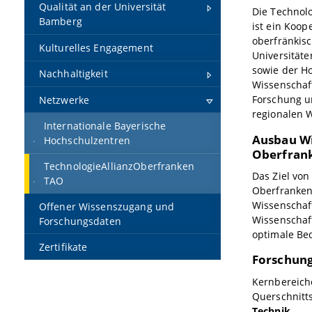
Qualität an der Universität
Die Technol
Bamberg
ist ein Koop
oberfränkis
Kulturelles Engagement
Universität
sowie der H
Nachhaltigkeit
Wissenscha
Forschung u
Netzwerke
regionalen W
Internationale Bayerische
Ausbau Wi
Hochschulzentren
Oberfran
TechnologieAllianzOberfranken
Das Ziel von
TAO
Oberfrankens
Wissenschaf
Offener Wissenszugang und
Wissenschaf
Forschungsdaten
optimale Be
Zertifikate
Forschun
Kernbereich
Querschnitt
Technik
.