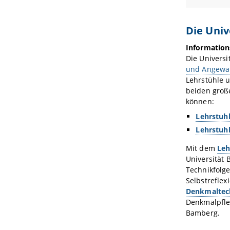
Die Univ
Information
Die Universi
und Angewan
Lehrstühle u
beiden groß
können:
Lehrstuhl
Lehrstuhl
Mit dem
Leh
Universität
Technikfolg
Selbstreflex
Denkmaltec
Denkmalpfleg
Bamberg.