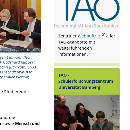
Zentraler
Webauftritt
aller
TAO-Standorte mit
weiterführenden
lle der Universität Bamberg
Informationen.
rgen Lehmann (Hof,
 l.), Godehard Ruppert
ann (Bayreuth, 5.v.l.)
ssenschaftsminister
TAO -
operationsvertrag
Schülerforschungszentrum
Universität Bamberg
ie Studierende
und die
k
sowie
Mensch und