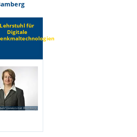
 Bamberg
Lehrstuhl für
Digitale
enkmaltechnologien
bel/Universität Bamberg