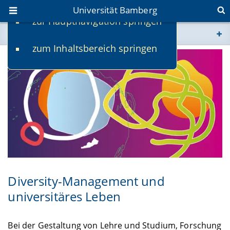
Universität Bamberg
zur Hauptnavigation springen
Sie befinden sich hier:
zum Inhaltsbereich springen
www.uni-bamberg.de
univis.uni-bamberg.de
fis.uni-bamberg.de
Diversity-Management und
universitäres Leben
Bei der Gestaltung von Lehre und Studium, Forschung