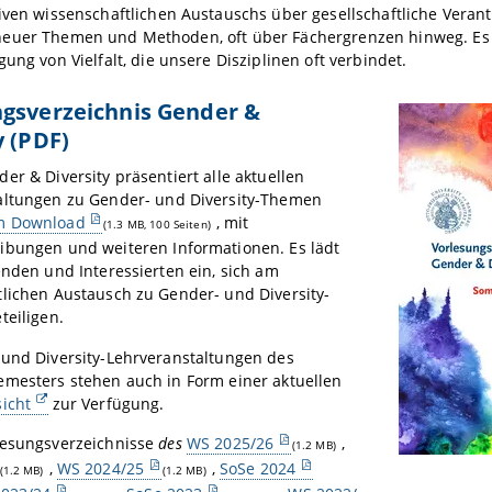
iven
w
issenschaftlichen
Austausch
s über gesellschaftliche Vera
euer Themen und Methoden, oft ü
ber Fächergrenzen hinweg. Es 
igung
von Vielfalt
, die unsere
Disziplinen
oft verbindet.
ngsverzeichnis Gender &
y (PDF)
er & Diversity präsentiert
alle aktuellen
altungen
zu Gender- und Diversity-Themen
m Download
, mit
(1.3 MB, 100 Seiten)
eibungen
und weiteren Infor
mationen
. E
s
lädt
enden und Interessierten
ein,
sich am
lichen Austausch zu Gender- und Diversity-
teiligen
.
und Diversity-
Lehrveranstaltungen des
emesters stehen auch in Form einer aktuellen
icht
zur Verfügung.
esungsverzeichnisse
des
WS 2025/26
,
(1.2 MB)
,
WS 2024/25
,
SoSe 2024
(1.2 MB)
(1.2 MB)