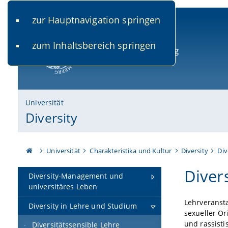
zur Hauptnavigation springen
www.uni-bamberg.de
univis.uni-bamberg.de
fis.u
zum Inhaltsbereich springen
Universität Bamberg
Universität
Diversity
Universität
Charakteristika und Kultur
Diversity
Div
Diver
Diversity-Management und
universitäres Leben
Lehrveranst
Diversity in Lehre und Studium
sexueller Or
und rassist
Diversitätssensible Lehre