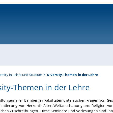
ni-bamberg.de
ersity in Lehre und Studium
Diversity-Themen in der Lehre
sity-Themen in der Lehre
altungen aller Bamberger Fakultäten
untersuchen
Fragen von Ges
ientierung, von
Herkunft
,
Alter,
Weltanschauung und
Religion
, vo
ischen Zuschreibungen
.
Diese Seminare und Vorlesungen
s
ind int