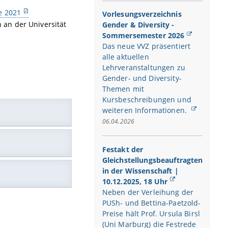
e 2021
Vorlesungsverzeichnis
 an der Universität
Gender & Diversity -
Sommersemester 2026
Das neue VVZ präsentiert
alle aktuellen
Lehrveranstaltungen zu
Gender- und Diversity-
Themen mit
Kursbeschreibungen und
weiteren Informationen.
06.04.2026
ergreifendes
Festakt der
 durch das
Gleichstellungsbeauftragten
ung im Hinblick
in der Wissenschaft |
en, sich mit
ts
bildung.
10.12.2025, 18 Uhr
seinanderzusetzen,
Neben der Verleihung der
in Wissenschaft
ehren und Lernen
PUSh- und Bettina-Paetzold-
Preise hält Prof. Ursula Birsl
(Uni Marburg) die Festrede