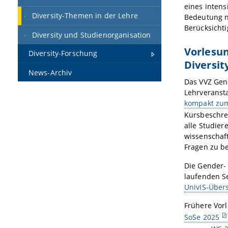
e
ines
i
ntens
Diversity-Themen in der Lehre
Bedeutung n
Ber
ü
cksicht
Diversity und Studienorganisation
Vorlesu
Diversity-Forschung
Diversit
News-Archiv
Das VVZ Gend
Lehrveranst
kompakt zu
Kursbeschr
alle Studier
wissenschaft
Fragen zu be
Die Gender- 
laufenden S
UnivIS-Übers
Frühere
Vorl
SoSe 2025