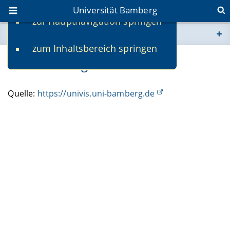
Universität Bamberg
zur Hauptnavigation springen
Sie befinden sich hier:
zum Inhaltsbereich springen
www.uni-bamberg.de
Veranstaltungskalender
univis.uni-bamberg.de
Quelle:
https://univis.uni-bamberg.de
fis.uni-bamberg.de