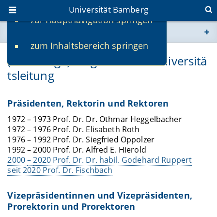
Universität Bamberg
zur Hauptnavigation springen
Sie befinden sich hier:
zum Inhaltsbereich springen
www.uni-bamberg.de
(Ehemalige) Mitglieder der Universitä
tsleitung
univis.uni-bamberg.de
fis.uni-bamberg.de
Präsidenten, Rektorin und Rektoren
1972 – 1973 Prof. Dr. Dr. Othmar Heggelbacher
1972 – 1976 Prof. Dr. Elisabeth Roth
1976 – 1992 Prof. Dr. Siegfried Oppolzer
1992 – 2000 Prof. Dr. Alfred E. Hierold
2000
–
2020 Prof. Dr. Dr. habil. Godehard Ruppert
seit 2020 Prof. Dr. Fischbach
Vizepräsidentinnen und Vizepräsidenten,
Prorektorin und Prorektoren