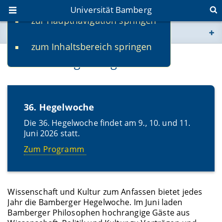
Universität Bamberg
zur Hauptnavigation springen
Sie befinden sich hier:
zum Inhaltsbereich springen
www.uni-bamberg.de
Die Bamberger Hegelwoche
univis.uni-bamberg.de
fis.uni-bamberg.de
36. Hegelwoche
Die 36. Hegelwoche findet am 9., 10. und 11.
Juni 2026 statt.
Zum Programm
Wissenschaft und Kultur zum Anfassen bietet jedes
Jahr die Bamberger Hegelwoche. Im Juni laden
Bamberger Philosophen hochrangige Gäste aus