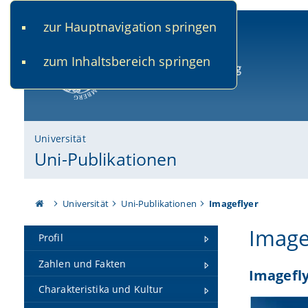
zur Hauptnavigation springen
www.uni-bamberg.de
univis.uni-bamberg.de
fis.u
zum Inhaltsbereich springen
Universität Bamberg
Universität
Uni-Publikationen
Universität
Uni-Publikationen
Imageflyer
Image
Profil
Zahlen und Fakten
Imagefly
Charakteristika und Kultur