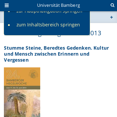
Universität Bamberg
zur Hauptnavigation springen
Sie befinden sich hier:
zum Inhaltsbereich springen
www.uni-bamberg.de
24. Bamberger Hegelwoche 2013
univis.uni-bamberg.de
Stumme Steine, Beredtes Gedenken. Kultur
und Mensch zwischen Erinnern und
fis.uni-bamberg.de
Vergessen